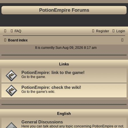
PotionEmpire Forums
FAQ
Register
Login
S
Board index
e
It is currently Sun Aug 09, 2026 8:17 am
a
r
Links
c
PotionEmpire: link to the game!
Go to the game.
h
PotionEmpire: check the wiki!
Go to the game's wiki.
English
General Discussions
Here you can talk about any topic concerning PotionEmpire or not.