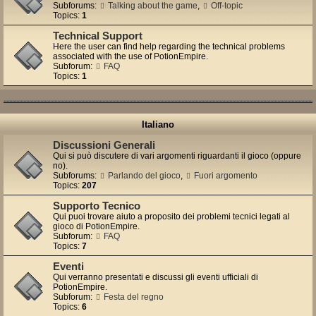
Subforums:
Talking about the game
,
Off-topic
Topics:
1
Technical Support
Here the user can find help regarding the technical problems
associated with the use of PotionEmpire.
Subforum:
FAQ
Topics:
1
Italiano
Discussioni Generali
Qui si può discutere di vari argomenti riguardanti il gioco (oppure
no).
Subforums:
Parlando del gioco
,
Fuori argomento
Topics:
207
Supporto Tecnico
Qui puoi trovare aiuto a proposito dei problemi tecnici legati al
gioco di PotionEmpire.
Subforum:
FAQ
Topics:
7
Eventi
Qui verranno presentati e discussi gli eventi ufficiali di
PotionEmpire.
Subforum:
Festa del regno
Topics:
6