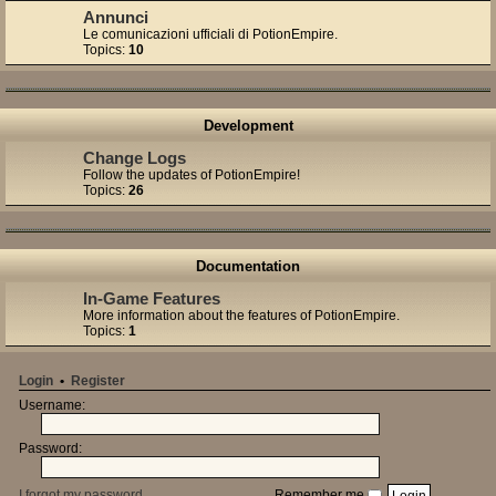
Annunci
Le comunicazioni ufficiali di PotionEmpire.
Topics:
10
Development
Change Logs
Follow the updates of PotionEmpire!
Topics:
26
Documentation
In-Game Features
More information about the features of PotionEmpire.
Topics:
1
Login
•
Register
Username:
Password:
I forgot my password
Remember me