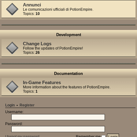
Annunci
Le comunicazioni ufficiali di PotionEmpire.
Topics:
10
Development
Change Logs
Follow the updates of PotionEmpire!
Topics:
26
Documentation
In-Game Features
More information about the features of PotionEmpire.
Topics:
1
Login
•
Register
Username:
Password:
I forgot my password
Remember me