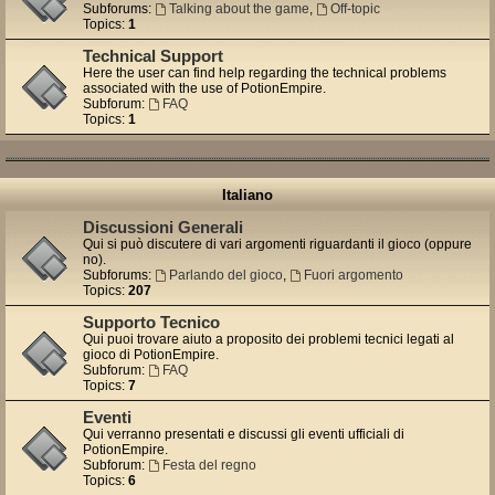
Subforums:
Talking about the game
,
Off-topic
Topics:
1
Technical Support
Here the user can find help regarding the technical problems
associated with the use of PotionEmpire.
Subforum:
FAQ
Topics:
1
Italiano
Discussioni Generali
Qui si può discutere di vari argomenti riguardanti il gioco (oppure
no).
Subforums:
Parlando del gioco
,
Fuori argomento
Topics:
207
Supporto Tecnico
Qui puoi trovare aiuto a proposito dei problemi tecnici legati al
gioco di PotionEmpire.
Subforum:
FAQ
Topics:
7
Eventi
Qui verranno presentati e discussi gli eventi ufficiali di
PotionEmpire.
Subforum:
Festa del regno
Topics:
6