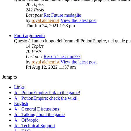
20
Topics
242
Posts
Last post
Re: Future medaglie
by
royal alchemist
View the latest post
Thu Jun 24, 2021 1:58 pm
Fuori argomento
Questo è l'unico luogo dei forum di PotionEmpire, nel quale puo
14
Topics
70
Posts
Last post
Re: C'e' nessuno???
by
royal alchemist
View the latest post
Fri Aug 12, 2022 11:57 am
Jump to
Links
↳ PotionEmpire: link to the game!
↳ PotionEmpire: check the wiki!
English
↳ General Discussions
↳ Talking about the game
↳ Off-topic
↳ Technical Support