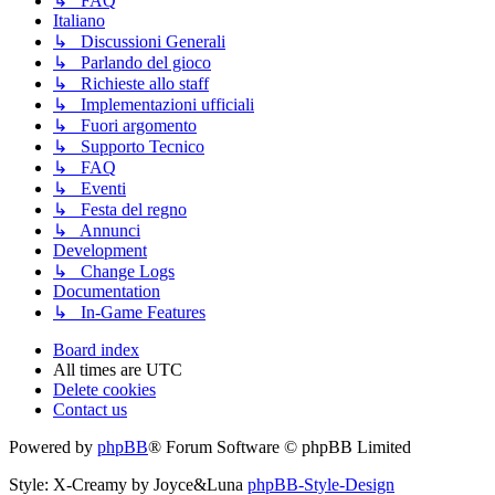
↳ FAQ
Italiano
↳ Discussioni Generali
↳ Parlando del gioco
↳ Richieste allo staff
↳ Implementazioni ufficiali
↳ Fuori argomento
↳ Supporto Tecnico
↳ FAQ
↳ Eventi
↳ Festa del regno
↳ Annunci
Development
↳ Change Logs
Documentation
↳ In-Game Features
Board index
All times are
UTC
Delete cookies
Contact us
Powered by
phpBB
® Forum Software © phpBB Limited
Style: X-Creamy by Joyce&Luna
phpBB-Style-Design