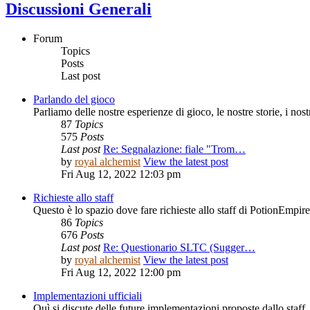
Discussioni Generali
Forum
Topics
Posts
Last post
Parlando del gioco
Parliamo delle nostre esperienze di gioco, le nostre storie, i nost
87
Topics
575
Posts
Last post
Re: Segnalazione: fiale "Trom…
by
royal alchemist
View the latest post
Fri Aug 12, 2022 12:03 pm
Richieste allo staff
Questo è lo spazio dove fare richieste allo staff di PotionEmpire
86
Topics
676
Posts
Last post
Re: Questionario SLTC (Sugger…
by
royal alchemist
View the latest post
Fri Aug 12, 2022 12:00 pm
Implementazioni ufficiali
Quì si discute delle future implementazioni proposte dallo staff.