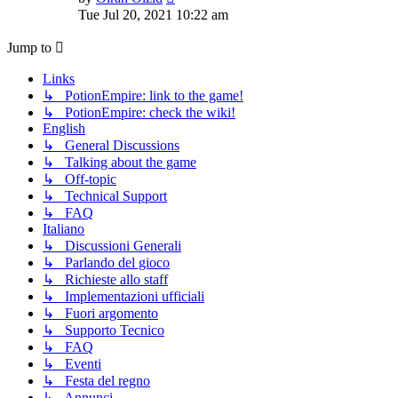
the
Tue Jul 20, 2021 10:22 am
latest
post
Jump to
Links
↳ PotionEmpire: link to the game!
↳ PotionEmpire: check the wiki!
English
↳ General Discussions
↳ Talking about the game
↳ Off-topic
↳ Technical Support
↳ FAQ
Italiano
↳ Discussioni Generali
↳ Parlando del gioco
↳ Richieste allo staff
↳ Implementazioni ufficiali
↳ Fuori argomento
↳ Supporto Tecnico
↳ FAQ
↳ Eventi
↳ Festa del regno
↳ Annunci