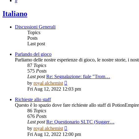
Search
Italiano
Discussioni Generali
Topics
Posts
Last post
Parlando del gioco
Parliamo delle nostre esperienze di gioco, le nostre storie, i nost
87
Topics
575
Posts
Last post
Re: Segnalazione: fiale "Trom…
View
by
royal alchemist
the
Fri Aug 12, 2022 12:03 pm
latest
post
Richieste allo staff
Questo è lo spazio dove fare richieste allo staff di PotionEmpire
86
Topics
676
Posts
Last post
Re: Questionario SLTC (Sugger…
View
by
royal alchemist
the
Fri Aug 12, 2022 12:00 pm
latest