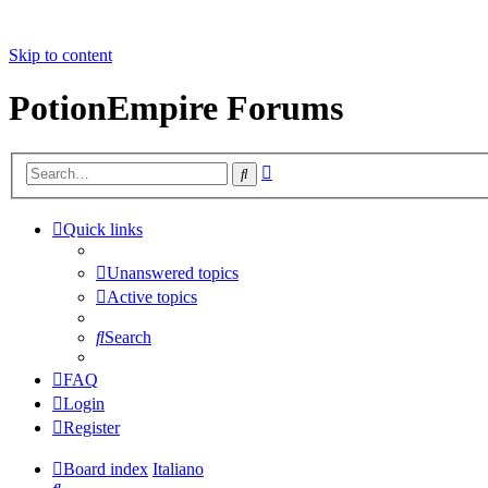
Skip to content
PotionEmpire Forums
Advanced
Search
search
Quick links
Unanswered topics
Active topics
Search
FAQ
Login
Register
Board index
Italiano