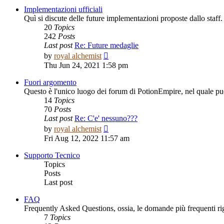
post
Implementazioni ufficiali
Quì si discute delle future implementazioni proposte dallo staff.
20
Topics
242
Posts
Last post
Re: Future medaglie
View
by
royal alchemist
the
Thu Jun 24, 2021 1:58 pm
latest
post
Fuori argomento
Questo è l'unico luogo dei forum di PotionEmpire, nel quale puo
14
Topics
70
Posts
Last post
Re: C'e' nessuno???
View
by
royal alchemist
the
Fri Aug 12, 2022 11:57 am
latest
post
Supporto Tecnico
Topics
Posts
Last post
FAQ
Frequently Asked Questions, ossia, le domande più frequenti r
7
Topics