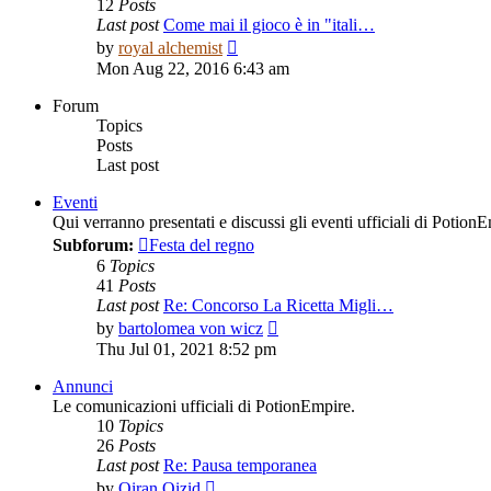
12
Posts
Last post
Come mai il gioco è in "itali…
View
by
royal alchemist
the
Mon Aug 22, 2016 6:43 am
latest
post
Forum
Topics
Posts
Last post
Eventi
Qui verranno presentati e discussi gli eventi ufficiali di Potion
Subforum:
Festa del regno
6
Topics
41
Posts
Last post
Re: Concorso La Ricetta Migli…
View
by
bartolomea von wicz
the
Thu Jul 01, 2021 8:52 pm
latest
post
Annunci
Le comunicazioni ufficiali di PotionEmpire.
10
Topics
26
Posts
Last post
Re: Pausa temporanea
View
by
Oiran Oizid