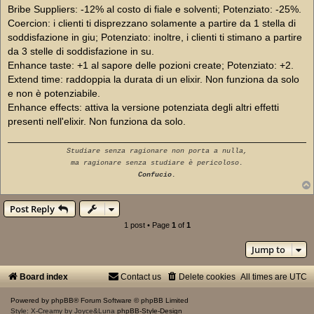
Bribe Suppliers: -12% al costo di fiale e solventi; Potenziato: -25%.
Coercion: i clienti ti disprezzano solamente a partire da 1 stella di
soddisfazione in giu; Potenziato: inoltre, i clienti ti stimano a partire
da 3 stelle di soddisfazione in su.
Enhance taste: +1 al sapore delle pozioni create; Potenziato: +2.
Extend time: raddoppia la durata di un elixir. Non funziona da solo
e non è potenziabile.
Enhance effects: attiva la versione potenziata degli altri effetti
presenti nell'elixir. Non funziona da solo.
Studiare senza ragionare non porta a nulla,
ma ragionare senza studiare è pericoloso.
Confucio.
Post Reply
1 post • Page
1
of
1
Jump to
Board index
Contact us
Delete cookies
All times are
UTC
Powered by
phpBB
® Forum Software © phpBB Limited
Style: X-Creamy by Joyce&Luna
phpBB-Style-Design