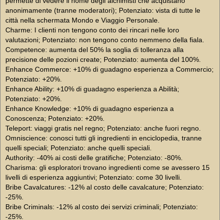
permette di vedere il nome degli alchimisti che acquistano
anonimamente (tranne moderatori); Potenziato: vista di tutte le
città nella schermata Mondo e Viaggio Personale.
Charme: I clienti non tengono conto dei rincari nelle loro
valutazioni; Potenziato: non tengono conto nemmeno della fiala.
Competence: aumenta del 50% la soglia di tolleranza alla
precisione delle pozioni create; Potenziato: aumenta del 100%.
Enhance Commerce: +10% di guadagno esperienza a Commercio;
Potenziato: +20%.
Enhance Ability: +10% di guadagno esperienza a Abilità;
Potenziato: +20%.
Enhance Knowledge: +10% di guadagno esperienza a
Conoscenza; Potenziato: +20%.
Teleport: viaggi gratis nel regno; Potenziato: anche fuori regno.
Omniscience: conosci tutti gli ingredienti in enciclopedia, tranne
quelli speciali; Potenziato: anche quelli speciali.
Authority: -40% ai costi delle gratifiche; Potenziato: -80%.
Charisma: gli esploratori trovano ingredienti come se avessero 15
livelli di esperienza aggiuntivi; Potenziato: come 30 livelli.
Bribe Cavalcatures: -12% al costo delle cavalcature; Potenziato:
-25%.
Bribe Criminals: -12% al costo dei servizi criminali; Potenziato:
-25%.