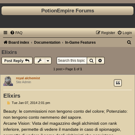
PotionEmpire Forums
FAQ
Register
Login
S
Board index
Documentation
In-Game Features
e
Elixirs
a
Search
Advanced search
Post Reply
r
1 post • Page
1
of
1
c
royal alchemist
h
Site Admin
Elixirs
P
Tue Jan 07, 2014 2:01 pm
o
s
Beauty: le commissioni non tengono conto del colore; Potenziato:
t
non tengono conto nemmeno del sapore.
Arcane Vision: Vista del magazzino degli alchimisti con rank
inferiore, permette di vedere il mandate in caso di spionaggio,