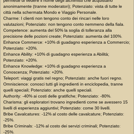
permette di vedere il nome degli alchimisti che acquistano
anonimamente (tranne moderatori); Potenziato: vista di tutte le
città nella schermata Mondo e Viaggio Personale.
Charme: I clienti non tengono conto dei rincari nelle loro
valutazioni; Potenziato: non tengono conto nemmeno della fiala.
Competence: aumenta del 50% la soglia di tolleranza alla
precisione delle pozioni create; Potenziato: aumenta del 100%.
Enhance Commerce: +10% di guadagno esperienza a Commercio;
Potenziato: +20%.
Enhance Ability: +10% di guadagno esperienza a Abilità;
Potenziato: +20%.
Enhance Knowledge: +10% di guadagno esperienza a
Conoscenza; Potenziato: +20%.
Teleport: viaggi gratis nel regno; Potenziato: anche fuori regno.
Omniscience: conosci tutti gli ingredienti in enciclopedia, tranne
quelli speciali; Potenziato: anche quelli speciali.
Authority: -40% ai costi delle gratifiche; Potenziato: -80%.
Charisma: gli esploratori trovano ingredienti come se avessero 15
livelli di esperienza aggiuntivi; Potenziato: come 30 livelli.
Bribe Cavalcatures: -12% al costo delle cavalcature; Potenziato:
-25%.
Bribe Criminals: -12% al costo dei servizi criminali; Potenziato:
-25%.