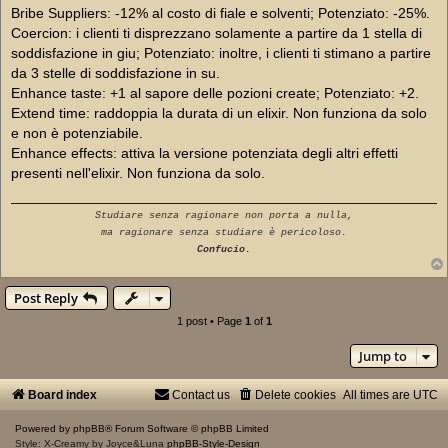
Bribe Suppliers: -12% al costo di fiale e solventi; Potenziato: -25%.
Coercion: i clienti ti disprezzano solamente a partire da 1 stella di
soddisfazione in giu; Potenziato: inoltre, i clienti ti stimano a partire
da 3 stelle di soddisfazione in su.
Enhance taste: +1 al sapore delle pozioni create; Potenziato: +2.
Extend time: raddoppia la durata di un elixir. Non funziona da solo
e non è potenziabile.
Enhance effects: attiva la versione potenziata degli altri effetti
presenti nell'elixir. Non funziona da solo.
Studiare senza ragionare non porta a nulla,
ma ragionare senza studiare è pericoloso.
Confucio.
Post Reply
1 post • Page
1
of
1
Jump to
Board index
Contact us
Delete cookies
All times are
UTC
Powered by
phpBB
® Forum Software © phpBB Limited
Style: X-Creamy by Joyce&Luna
phpBB-Style-Design