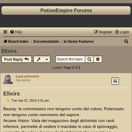
PotionEmpire Forums
FAQ
Register
Login
S
Board index
Documentation
In-Game Features
e
Elixirs
a
Search
Advanced search
Post Reply
r
1 post • Page
1
of
1
c
royal alchemist
h
Site Admin
Elixirs
P
Tue Jan 07, 2014 2:01 pm
o
s
Beauty: le commissioni non tengono conto del colore; Potenziato:
t
non tengono conto nemmeno del sapore.
Arcane Vision: Vista del magazzino degli alchimisti con rank
inferiore, permette di vedere il mandate in caso di spionaggio,