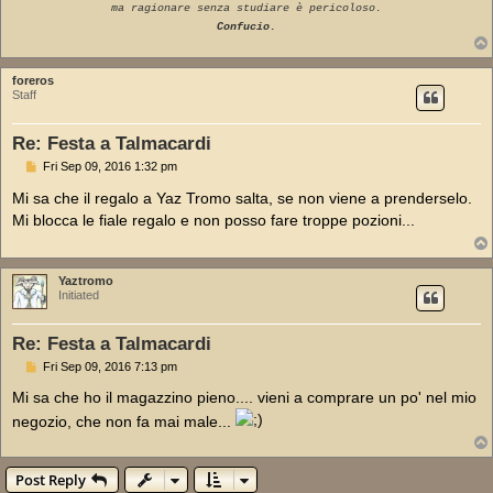
ma ragionare senza studiare è pericoloso.
Confucio.
foreros
Staff
Re: Festa a Talmacardi
P
Fri Sep 09, 2016 1:32 pm
o
s
Mi sa che il regalo a Yaz Tromo salta, se non viene a prenderselo.
t
Mi blocca le fiale regalo e non posso fare troppe pozioni...
Yaztromo
Initiated
Re: Festa a Talmacardi
P
Fri Sep 09, 2016 7:13 pm
o
s
Mi sa che ho il magazzino pieno.... vieni a comprare un po' nel mio
t
negozio, che non fa mai male...
Post Reply