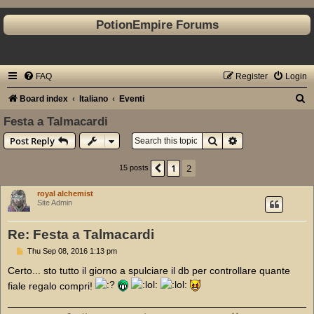
PotionEmpire Forums
FAQ
Register
Login
S
Board index
Italiano
Eventi
e
Festa a Talmacardi
a
Search
Advanced search
Post Reply
r
1
2
Previous
15 posts
c
h
royal alchemist
Site Admin
Re: Festa a Talmacardi
P
Thu Sep 08, 2016 1:13 pm
o
s
Certo... sto tutto il giorno a spulciare il db per controllare quante
t
fiale regalo compri!