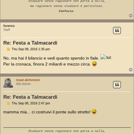
Studiare senza ragionare non porta a nulla,
ma ragionare senza studiare è pericoloso.
Confucio.
foreros
Staff
Re: Festa a Talmacardi
P
Thu Sep 08, 2016 1:35 pm
o
s
No, ma hai il bilancio e vedi quanto spendo in fiale.
t
Per la cronaca, finora 2 miliardi e mezzo circa.
royal alchemist
Site Admin
Re: Festa a Talmacardi
P
Thu Sep 08, 2016 2:47 pm
o
s
mamma mia... ci costruivi il ponte sullo stretto!
t
Studiare senza ragionare non porta a nulla,