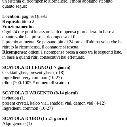
un sistema di ricompense giornaliere. Finora abbiamo stabilito
quanto segue:
Location:
pagina Quests
Requisiti:
titolo 2
Funzionamento:
Ogni 24 ore puoi incassare la ricompensa giornaliera. In base a
quante volte hai preso la ricompensa di fila,
il premio aumenta. Se passano più di 24 ore dall'ultima volta che hai
ritirato la ricompensa, il contatore si resetta.
Ricompensa:
ottieni 1 ricompensa presa a caso tra le seguenti liste,
in base a quanti ritiri consecutivi hai effettuato.
SCATOLA DI LEGNO (1-7 giorni)
Cocktail glass, present glass (5-18)
Ingredienti very common (10-27)
trilob (200-1005 * numero di scatola)
SCATOLA D'ARGENTO (8-14 giorni)
invitation (1)
present crystal, kaloo vial, shaddai vial, demon vial (4-12)
Ingredienti common (10-27)
SCATOLA D'ORO (15-21 giorni)
Alquigemme (1)