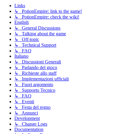
Links
↳ PotionEmpire: link to the game!
↳ PotionEmpire: check the wiki!
English
↳ General Discussions
↳ Talking about the game
↳ Off-topic
↳ Technical Support
↳ FAQ
Italiano
↳ Discussioni Generali
↳ Parlando del gioco
↳ Richieste allo staff
↳ Implementazioni ufficiali
↳ Fuori argomento
↳ Supporto Tecnico
↳ FAQ
↳ Eventi
↳ Festa del regno
↳ Annunci
Development
↳ Change Logs
Documentation