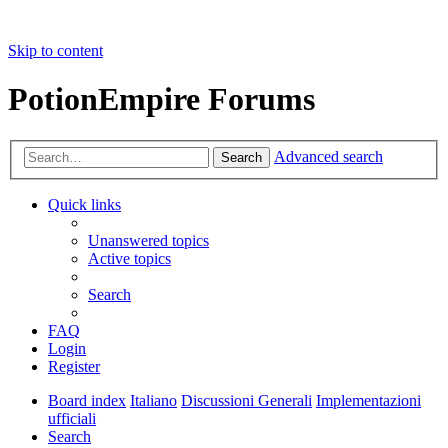
Skip to content
PotionEmpire Forums
Advanced search
Search
Quick links
Unanswered topics
Active topics
Search
FAQ
Login
Register
Board index
Italiano
Discussioni Generali
Implementazioni
ufficiali
Search