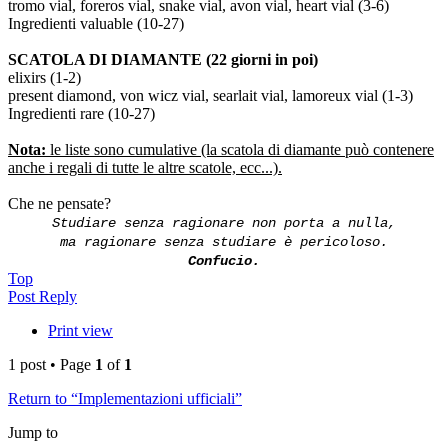
tromo vial, foreros vial, snake vial, avon vial, heart vial (3-6)
Ingredienti valuable (10-27)
SCATOLA DI DIAMANTE (22 giorni in poi)
elixirs (1-2)
present diamond, von wicz vial, searlait vial, lamoreux vial (1-3)
Ingredienti rare (10-27)
Nota:
le liste sono cumulative (la scatola di diamante può contenere
anche i regali di tutte le altre scatole, ecc...).
Che ne pensate?
Studiare senza ragionare non porta a nulla,
ma ragionare senza studiare è pericoloso.
Confucio.
Top
Post Reply
Print view
1 post • Page
1
of
1
Return to “Implementazioni ufficiali”
Jump to