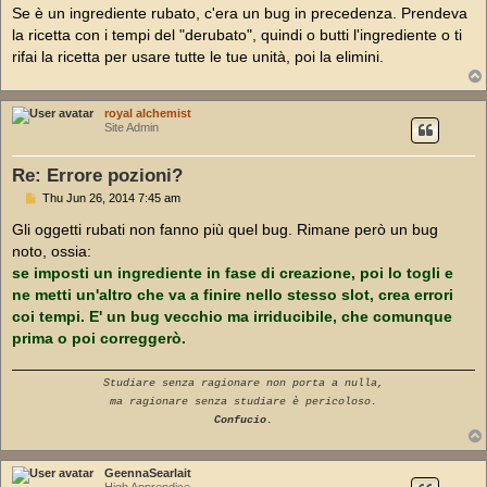
s
Se è un ingrediente rubato, c'era un bug in precedenza. Prendeva
t
la ricetta con i tempi del "derubato", quindi o butti l'ingrediente o ti
rifai la ricetta per usare tutte le tue unità, poi la elimini.
royal alchemist
Site Admin
Re: Errore pozioni?
P
Thu Jun 26, 2014 7:45 am
o
s
Gli oggetti rubati non fanno più quel bug. Rimane però un bug
t
noto, ossia:
se imposti un ingrediente in fase di creazione, poi lo togli e
ne metti un'altro che va a finire nello stesso slot, crea errori
coi tempi. E' un bug vecchio ma irriducibile, che comunque
prima o poi correggerò.
Studiare senza ragionare non porta a nulla,
ma ragionare senza studiare è pericoloso.
Confucio.
GeennaSearlait