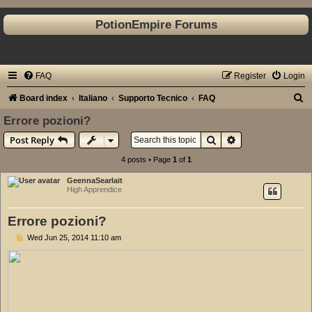
PotionEmpire Forums
FAQ
Register
Login
S
Board index
Italiano
Supporto Tecnico
FAQ
e
Errore pozioni?
a
Search
Advanced search
Post Reply
r
4 posts • Page
1
of
1
c
GeennaSearlait
h
High Apprendice
Errore pozioni?
P
Wed Jun 25, 2014 11:10 am
o
s
t